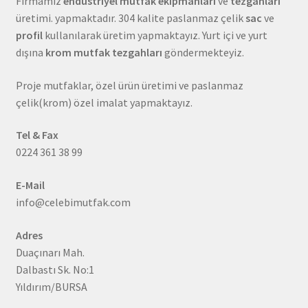
Firmamız
endüstriyel mutfak ekipmanları
ve
tezgahları
üretimi. yapmaktadır. 304 kalite paslanmaz çelik
sac
ve
profil
kullanılarak üretim yapmaktayız. Yurt içi ve yurt
dışına
krom mutfak tezgahları
göndermekteyiz.
Proje mutfaklar, özel ürün üretimi ve paslanmaz
çelik(krom) özel imalat yapmaktayız.
Tel & Fax
0224 361 38 99
E-Mail
info@celebimutfak.com
Adres
Duaçınarı Mah.
Dalbastı Sk. No:1
Yıldırım/BURSA